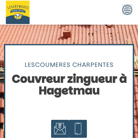
Skip
to
content
LESCOUMERES CHARPENTES
Couvreur zingueur à
Hagetmau