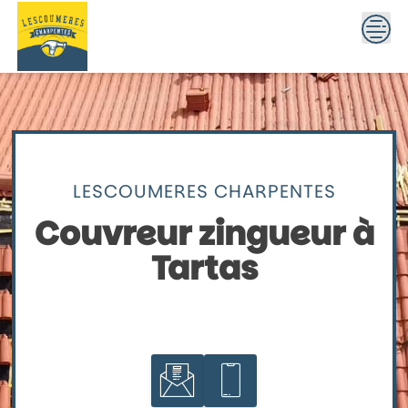
Skip
to
content
LESCOUMERES CHARPENTES
Couvreur zingueur à
Tartas