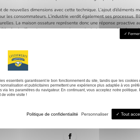
nt de nouvelles dimensions avec cette technique. L’ajout d’éléments m
pour les consommateurs. L’industrie verdit également ses processus. Bâ
urelles. La maison ossature représente donc une réponse proactive au
éthode signifie opter pour un avenir conscient et responsable. La mai
Fermer 
 relever les défis de demain.
mer votre jardin
Next:
Isolation joue de lucarn
es essentiels garantissent le bon fonctionnement du site, tandis que les cookies 
sonnalisation et publicitaires permettent une expérience plus adaptée à vos préfé
 via les paramètres du navigateur. En continuant, vous acceptez notre politique. 
Ossature bois et
Amén
de votre visite !
verture
Bardage
Ext
Politique de confidentialité
Personnaliser
Tout acce