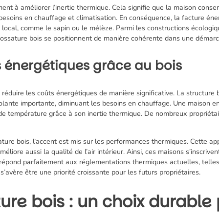
nt à améliorer l’inertie thermique. Cela signifie que la maison conserv
besoins en chauffage et climatisation. En conséquence, la facture énerg
 local, comme le sapin ou le mélèze. Parmi les constructions écologiqu
 ossature bois se positionnent de manière cohérente dans une démar
 énergétiques grâce au bois
réduire les coûts énergétiques de manière significative. La structure 
olante importante, diminuant les besoins en chauffage. Une maison e
s de température grâce à son inertie thermique. De nombreux propriét
ture bois, l’accent est mis sur les performances thermiques. Cette ap
liore aussi la qualité de l’air intérieur. Ainsi, ces maisons s’inscriv
 répond parfaitement aux réglementations thermiques actuelles, telle
avère être une priorité croissante pour les futurs propriétaires.
re bois : un choix durable 