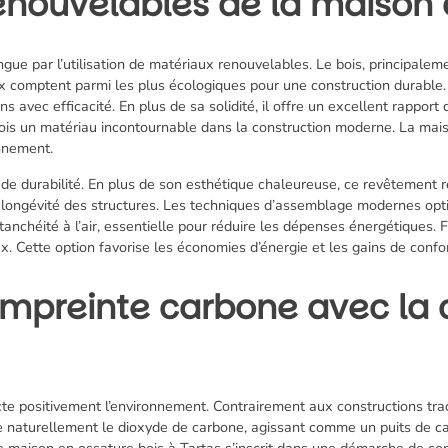
enouvelables de la maison 
ngue par l’utilisation de matériaux renouvelables. Le bois, principaleme
 comptent parmi les plus écologiques pour une construction durable. 
ns avec efficacité. En plus de sa solidité, il offre un excellent rappo
bois un matériau incontournable dans la construction moderne. La mai
onnement.
de durabilité. En plus de son esthétique chaleureuse, ce revêtement 
 longévité des structures. Les techniques d’assemblage modernes optim
tanchéité à l’air, essentielle pour réduire les dépenses énergétiques.
ux. Cette option favorise les économies d’énergie et les gains de confo
empreinte carbone avec la 
te positivement l’environnement. Contrairement aux constructions tra
e naturellement le dioxyde de carbone, agissant comme un puits de c
 maison en ossature bois à Tartas s’inscrit dans une démarche de con