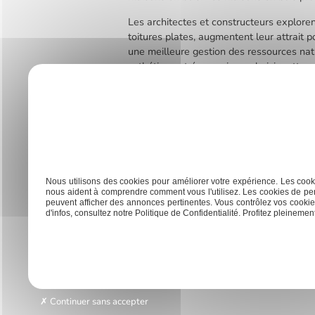
Les architectes et constructeurs explore
toitures plates, augmentent leur attrait 
une meilleure gestion des ressources nat
esthétique et économique, choisir cette m
de l’innovation et de la tradition, prête à
Previous:
Aménagement extérieur : idées pour transfor
Navigation
de
l’article
Nous utilisons des cookies pour améliorer votre expérience. Les cooki
nous aident à comprendre comment vous l'utilisez. Les cookies de per
peuvent afficher des annonces pertinentes. Vous contrôlez vos cookies
Charpente
d'infos, consultez notre Politique de Confidentialité. Profitez pleinement 
Accueil
Cou
Traditionnelle
Continuer sans accepter