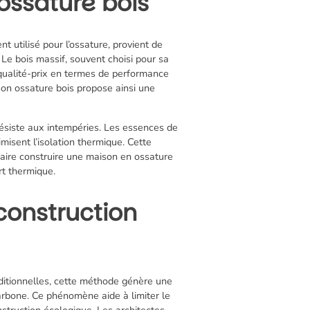
ossature bois
nt utilisé pour l’ossature, provient de
Le bois massif, souvent choisi pour sa
rt qualité-prix en termes de performance
son ossature bois propose ainsi une
résiste aux intempéries. Les essences de
isent l’isolation thermique. Cette
 Faire construire une maison en ossature
rt thermique.
construction
ditionnelles, cette méthode génère une
arbone. Ce phénomène aide à limiter le
struction écologique. Les architectes