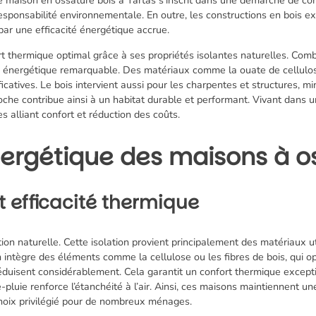
a responsabilité environnementale. En outre, les constructions en bois e
 par une efficacité énergétique accrue.
 thermique optimal grâce à ses propriétés isolantes naturelles. Combi
 énergétique remarquable. Des matériaux comme la ouate de cellulose
ficatives. Le bois intervient aussi pour les charpentes et structures, 
oche contribue ainsi à un habitat durable et performant. Vivant dans u
 alliant confort et réduction des coûts.
ergétique des maisons à os
et efficacité thermique
ion naturelle. Cette isolation provient principalement des matériaux ut
n intègre des éléments comme la cellulose ou les fibres de bois, qui op
éduisent considérablement. Cela garantit un confort thermique excepti
-pluie renforce l’étanchéité à l’air. Ainsi, ces maisons maintiennent u
 choix privilégié pour de nombreux ménages.