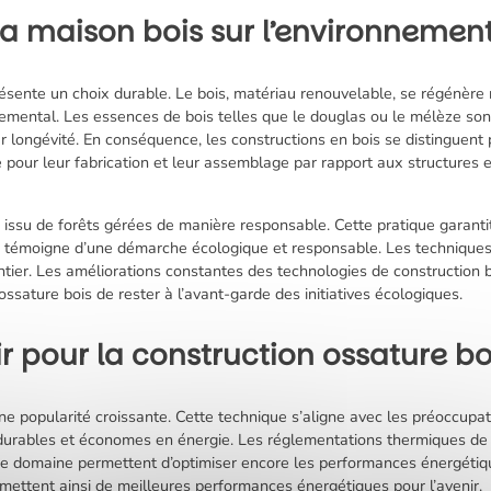
a maison bois sur l’environnemen
ésente un choix durable. Le bois, matériau renouvelable, se régénère 
nemental. Les essences de bois telles que le douglas ou le mélèze son
r longévité. En conséquence, les constructions en bois se distinguent 
 pour leur fabrication et leur assemblage par rapport aux structures 
is issu de forêts gérées de manière responsable. Cette pratique garant
re témoigne d’une démarche écologique et responsable. Les technique
ntier. Les améliorations constantes des technologies de construction bo
sature bois de rester à l’avant-garde des initiatives écologiques.
r pour la construction ossature bo
ne popularité croissante. Cette technique s’aligne avec les préoccupa
rables et économes en énergie. Les réglementations thermiques de pl
ce domaine permettent d’optimiser encore les performances énergétique
mettent ainsi de meilleures performances énergétiques pour l’avenir.