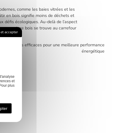
odernes, comme les baies vitrées et les
tir en bois signifie moins de déchets et
x défis écologiques. Au-delà de l’aspect
son ossature bois se trouve au carrefour
et accepter
e : techniques efficaces pour une meilleure performance
énergétique
d'analyse
rences et
Pour plus
agement
Nos
Contact
érieur
réalisations
pter