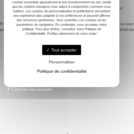
durabilité, coût et esthétique. Un choix bien réfléchi des matériaux
cookies essentiels garantissent le bon fonctionnement du site, tandis
que les cookies d'analyse nous aident à comprendre comment vous
assure une rénovation énergétique réussie et un confort durable pour
l'utilisez. Les cookies de personnalisation et publicitaires permettent
les occupants.
une expérience plus adaptée à vos préférences et peuvent afficher
des annonces pertinentes. Vous contrôlez vos cookies via les
Previous:
Charpente 3d : les avantages
Next:
Choisir le bon matériau pour
paramètres du navigateur. En continuant, vous acceptez notre
pour votre projet de construction
l’isolation d’un toit cathédrale
politique. Pour plus d'infos, consultez notre Politique de
Navigation
Confidentialité. Profitez pleinement de votre visite !
de
Tout accepter
l’article
Personnaliser
Accueil
Charpente Traditionnelle
Politique de confidentialité
Couverture
Ossature bois et Bardage
Continuer sans accepter
Aménagement Extérieur
Nos réalisations
Contact