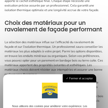
apporte le cachet esthétique final. Chaque étape nécessite une
exécution précise assurée par un professionnel. Cela garantit une
isolation thermique optimale et une longévité accrue de votre façade.
Choix des matériaux pour un
ravalement de façade performant
La sélection des matériaux influe sur l’efficacité du ravalement de
façade et sur l’isolation thermique. Un professionnel saura conseiller les
matériaux les plus adaptés à votre projet. Parmi les options disponibles,
on trouve les enduits minéraux ou organiques. Selon vos préférences,
vous pouvez opter pour un parement en bardage bois ou terre cuite. Ces
matériaux apportent des propriétés isolantes et esthétiques. Les
matériaux choisis doivent résister aux intempéries et assurer une bonne
performance thermique.
Fermer et accepter
Les panneaux isolants, comme le polystyrène expansé ou la laine de
roche, accroissent l’isolation thermique de votre façade. Ces isolants
réduisent les pertes de chaleur et améliorent le confort de votre
intérieur. L’intégration de matériaux écologiques tels que la fibre de bois
ou le chanvre fait également partie des options actuelles. En vis-à-vis
des besoins spécifiques du projet, le professionnel saura équilibrer
Nous utilisons des cookies pour améliorer votre expérience. Les