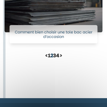
Comment bien choisir une tole bac acier
d’occasion
<
1
2
3
4
>